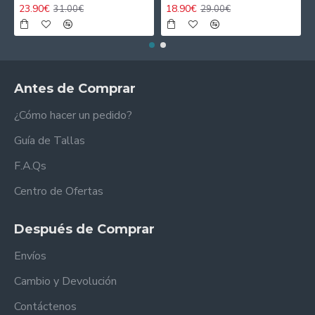
23.90€
18.90€
31.00€
29.00€
Antes de Comprar
¿Cómo hacer un pedido?
Guía de Tallas
F.A.Qs
Centro de Ofertas
Después de Comprar
Envíos
Cambio y Devolución
Contáctenos